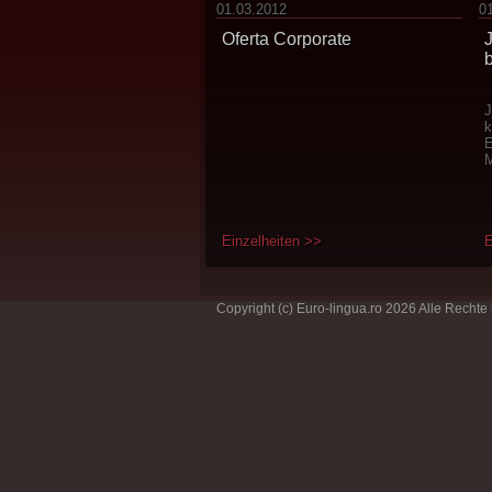
01.03.2012
0
Oferta Corporate
J
k
Einzelheiten >>
E
Copyright (c) Euro-lingua.ro 2026 Alle Rechte r