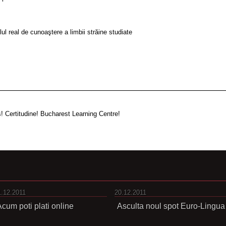
lul real de cunoaştere a limbii străine studiate
__________________________________________________
s! Certitudine! Bucharest Learning Centre!
1.12.2011
20.12.2011
cum poti plati online
Asculta noul spot Euro-Lingua