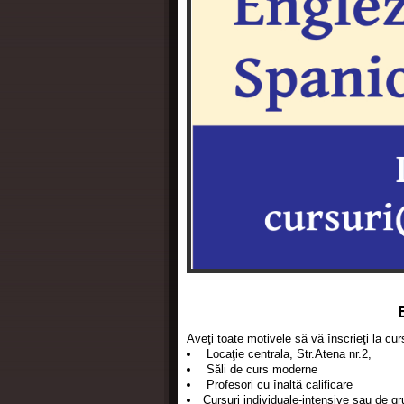
Aveţi toate motivele să vă înscrieţi la cu
Locaţie centrala, Str.Atena nr.2,
Săli de curs moderne
Profesori cu înaltă calificare
Cursuri individuale-intensive sau de gr