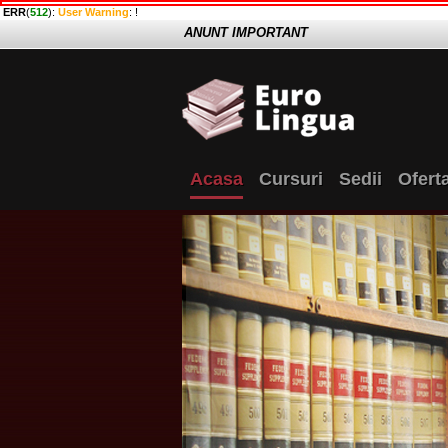
ERR
(
512
):
User Warning
: !
ANUNT IMPORTANT
Acasa
Cursuri
Sedii
Ofert