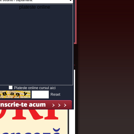
ng Centre
Plateste online cursul aici
Reset