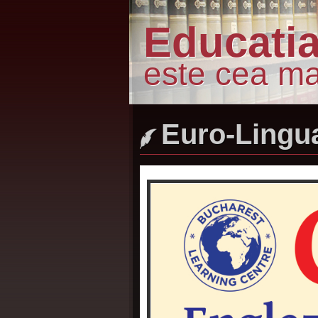
Educati
este cea mai
Euro-Lingua