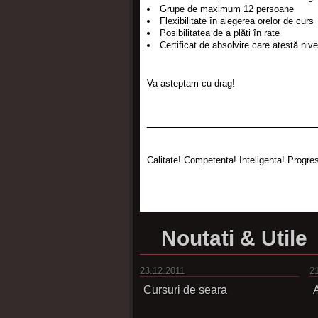
Grupe de maximum 12 persoane
Flexibilitate în alegerea orelor de curs
Posibilitatea de a plăti în rate
Certificat de absolvire care atestă nive
Va asteptam cu drag!
__________________________
Calitate! Competenta! Inteligenta! Progre
Noutati & Utile
23.12.2011
2
Cursuri de seara
A