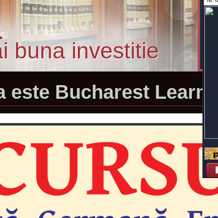
a
 buna investitie
 este Bucharest Learni