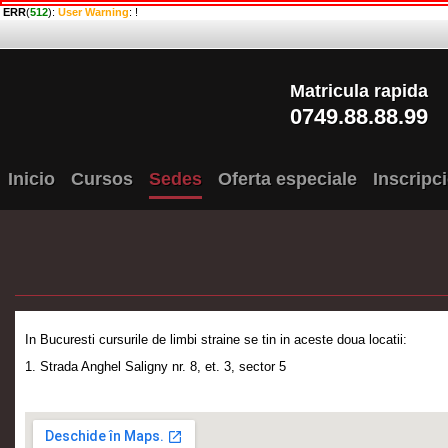
ERR
(
512
):
User Warning
: !
Matricula rapida
0749.88.88.99
Inicio
Cursos
Sedes
Oferta especiale
Inscripc
In Bucuresti cursurile de limbi straine se tin in aceste doua locatii:
1. Strada Anghel Saligny nr. 8, et. 3, sector 5