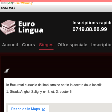
ERR
(
512
):
User Warning
: !
ANNONCE
Inscriptions rapid
0749.88.88.99
Accueil
Cours
Sieges
Offre spéciale
Inscripti
In Bucuresti cursurile de limbi straine se tin in aceste doua locatii:
1. Strada Anghel Saligny nr. 8, et. 3, sector 5