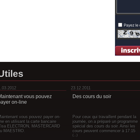
Payez le 
Utiles
1.03.2012
23.12.2011
Maintenant vous pouvez
Des cours du soir
payer on-line
aintenant vous pouvez payer on-
Pour ceux qui travaillent pendant la
ine en utilisant la carte bancaire
journée, on a préparé un programme
Visa ELECTRON, MASTERCARD
spécial des cours du soir. Ainsi les
ou MAESTRO.
cours peuvent commencer à 17:15
(...)