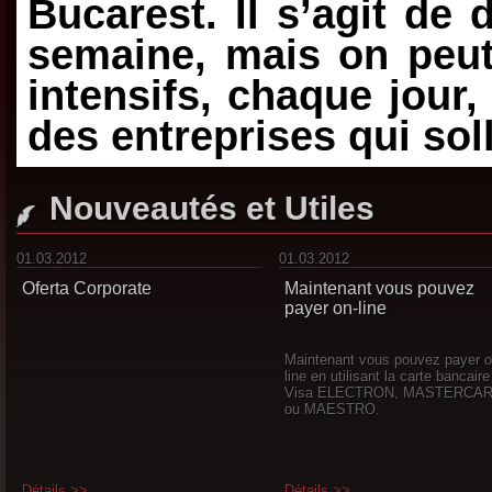
Bucarest. Il s’agit de
semaine, mais on peut
intensifs, chaque jour
des entreprises qui soll
Nouveautés et Utiles
01.03.2012
01.03.2012
Oferta Corporate
Maintenant vous pouvez
payer on-line
Maintenant vous pouvez payer o
line en utilisant la carte bancaire
Visa ELECTRON, MASTERCA
ou MAESTRO.
Détails >>
Détails >>