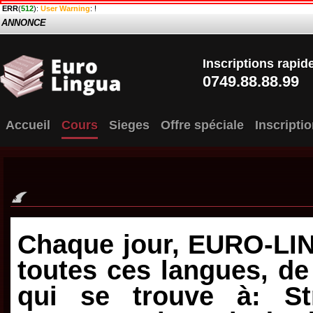
ERR
(
512
):
User Warning
: !
ANNONCE
Inscriptions rapid
0749.88.88.99
Accueil
Cours
Sieges
Offre spéciale
Inscripti
Chaque jour, EURO-LI
toutes ces langues, de
qui se trouve à: Str