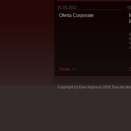
01.03.2012
0
Oferta Corporate
M
l
Détails >>
D
Copyright (c) Euro-lingua.ro 2026 Tous les dro