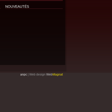
NOUVEAUTÉS
anpc
|
Web design
Web
Magnat