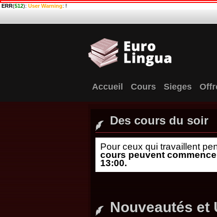
ERR
(
512
):
User Warning
: !
Accueil
Cours
Sieges
Offr
Des cours du soir
Pour ceux qui travaillent p
cours peuvent commencer à
13:00.
Nouveautés et 